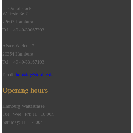
Out of stock
Waitzstraße 7
22607 Hamburg
Tel. +49 40/89067393
Alsterarkaden 13
20354 Hamburg
Tel. +49 40/88167103
Email:
kontakt@sio-due.de
Opening hours
Hamburg-Waitzstrasse
Tue | Wed | Fri: 11 - 18:00h
Saturday: 11 - 14:00h