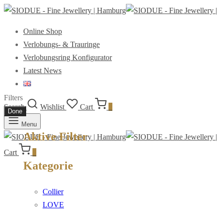
Online Shop
Verlobungs- & Trauringe
Verlobungsring Konfigurator
Latest News
Filters
Search
Wishlist
Cart
0
Done
Menu
Aktive Filter
Cart
0
Kategorie
Collier
LOVE