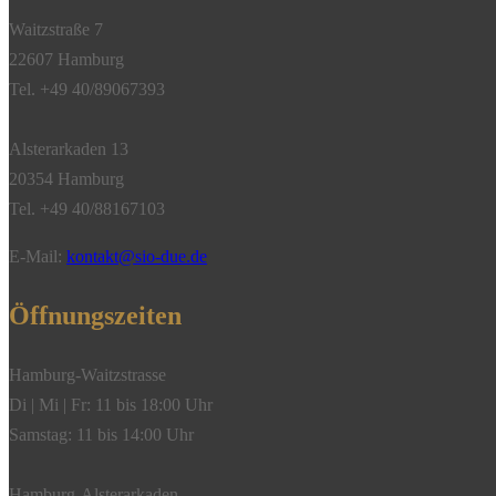
Waitzstraße 7
22607 Hamburg
Tel. +49 40/89067393
Alsterarkaden 13
20354 Hamburg
Tel. +49 40/88167103
E-Mail:
kontakt@sio-due.de
Öffnungszeiten
Hamburg-Waitzstrasse
Di | Mi | Fr: 11 bis 18:00 Uhr
Samstag: 11 bis 14:00 Uhr
Hamburg-Alsterarkaden