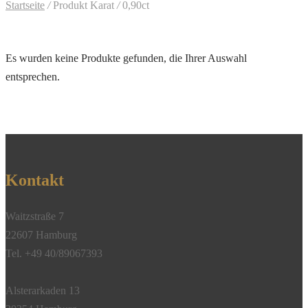
Startseite
/
Produkt Karat
/
0,90ct
Es wurden keine Produkte gefunden, die Ihrer Auswahl
entsprechen.
Kontakt
Waitzstraße 7
22607 Hamburg
Tel. +49 40/89067393
Alsterarkaden 13