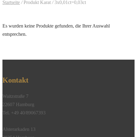
Startseite
/
Produkt Karat
/
3x0,01ct=0,03ct
Es wurden keine Produkte gefunden, die Ihrer Auswahl
entsprechen.
Kontakt
Waitzstraße 7
22607 Hamburg
Tel. +49 40/89067393
Alsterarkaden 13