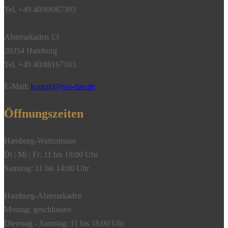
Tel. +49 40/89067393
Alsterarkaden 13
20354 Hamburg
Tel. +49 40/88167103
E-Mail:
kontakt@sio-due.de
Öffnungszeiten
Hamburg-Waitzstrasse
Di | Mi | Fr: 11 bis 18:00 Uhr
Samstag: 11 bis 14:00 Uhr
Hamburg-Alsterarkaden
Montag: geschlossen
Dienstag - Samstag: 11 bis 18:00 Uhr