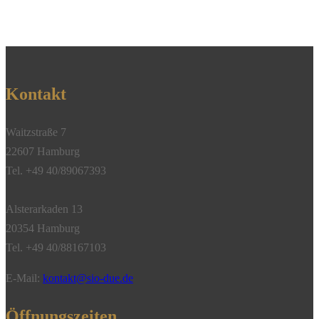
Kontakt
Waitzstraße 7
22607 Hamburg
Tel. +49 40/89067393
Alsterarkaden 13
20354 Hamburg
Tel. +49 40/88167103
E-Mail:
kontakt@sio-due.de
Öffnungszeiten