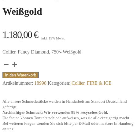
Weißgold
1.180,00
€
inkl. 19% MwSt.
Collier, Fancy Diamond, 750/- Weißgold
Collier
Pure
In den Warenkorb
0,10
Artikelnummer:
18998
Kategorien:
Collier
,
FIRE & ICE
ct.
Diamant
Alle unsere Schmuckstücke werden in Handarbeit am Standort Deutschland
gelblich,
gefertigt.
Nachhaltiger Schmuck: Wir verwenden 99% recyceltes Gold.
Tropfen,
Die Steine können Tonunterschiede aufweisen, was sie alle einzigartig macht.
750/-
Bei weiteren Fragen wenden Sie sich bitte per E-Mail oder im Store in Hamburg
an uns.
Weißgold