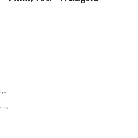
igt.
n uns.