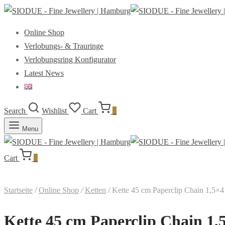
Online Shop
Verlobungs- & Trauringe
Verlobungsring Konfigurator
Latest News
Search
Wishlist
Cart
0
Menu
Cart
0
Startseite
/
Online Shop
/
Ketten
/
Kette 45 cm Paperclip Chain 1,5×
Kette 45 cm Paperclip Chain 1,