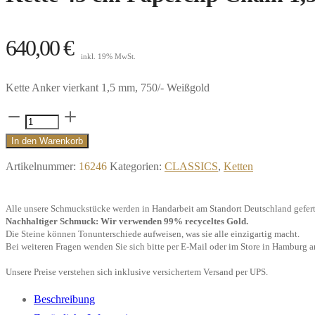
640,00
€
inkl. 19% MwSt.
Kette Anker vierkant 1,5 mm, 750/- Weißgold
Kette
45
In den Warenkorb
cm
Artikelnummer:
16246
Kategorien:
CLASSICS
,
Ketten
Paperclip
Chain
Alle unsere Schmuckstücke werden in Handarbeit am Standort Deutschland gefert
1,5x4
Nachhaltiger Schmuck: Wir verwenden 99% recyceltes Gold.
mm,
Die Steine können Tonunterschiede aufweisen, was sie alle einzigartig macht.
Bei weiteren Fragen wenden Sie sich bitte per E-Mail oder im Store in Hamburg a
750/-
Weißgold
Unsere Preise verstehen sich inklusive versichertem Versand per UPS.
Menge
Beschreibung