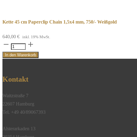
Kette 45 cm Paperclip Chain 1,5x4 mm, 750/- Weißgold
640,00
€
inkl. 19% MwSt.
Kette
45
In den Warenkorb
cm
Paperclip
Chain
Kontakt
1,5x4
mm,
Waitzstraße 7
750/-
22607 Hamburg
Weißgold
Tel. +49 40/89067393
Menge
Alsterarkaden 13
20354 Hamburg