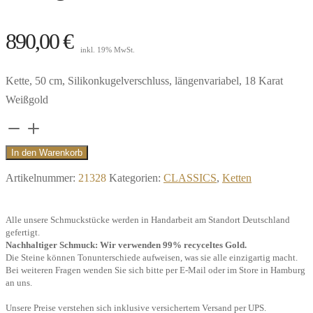
890,00
€
inkl. 19% MwSt.
Kette, 50 cm, Silikonkugelverschluss, längenvariabel, 18 Karat
Weißgold
Zopfkette
50
In den Warenkorb
cm,
Artikelnummer:
21328
Kategorien:
CLASSICS
,
Ketten
1.0
mm,
Alle unsere Schmuckstücke werden in Handarbeit am Standort Deutschland
750/-
gefertigt.
Weißgold
Nachhaltiger Schmuck: Wir verwenden 99% recyceltes Gold.
Die Steine können Tonunterschiede aufweisen, was sie alle einzigartig macht.
Menge
Bei weiteren Fragen wenden Sie sich bitte per E-Mail oder im Store in Hamburg
an uns.
Unsere Preise verstehen sich inklusive versichertem Versand per UPS.