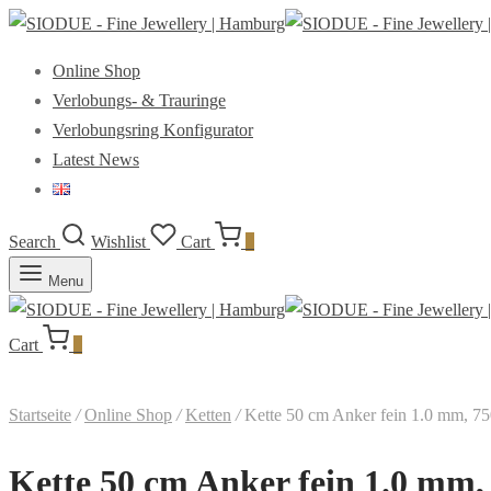
Online Shop
Verlobungs- & Trauringe
Verlobungsring Konfigurator
Latest News
Search
Wishlist
Cart
0
Menu
Cart
0
Startseite
/
Online Shop
/
Ketten
/
Kette 50 cm Anker fein 1.0 mm, 75
Kette 50 cm Anker fein 1.0 mm,