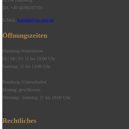
Tel. +49 40/88167103
E-Mail:
kontakt@sio-due.de
Öffnungszeiten
Hamburg-Waitzstrasse
Di | Mi | Fr: 11 bis 18:00 Uhr
Samstag: 11 bis 14:00 Uhr
Hamburg-Alsterarkaden
Montag: geschlossen
Dienstag - Samstag: 11 bis 18:00 Uhr
Rechtliches