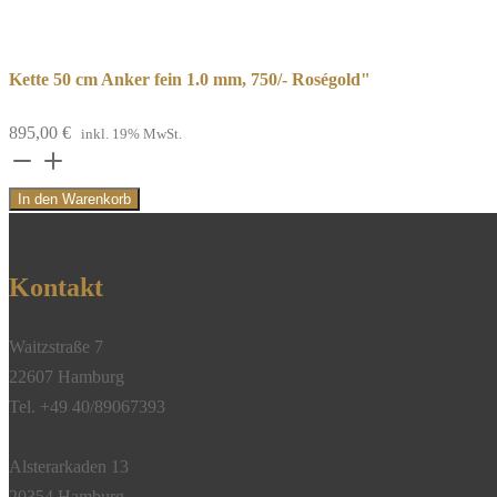
Kette 50 cm Anker fein 1.0 mm, 750/- Roségold"
895,00
€
inkl. 19% MwSt.
Kette
50
In den Warenkorb
cm
Anker
fein
Kontakt
1.0
mm,
Waitzstraße 7
750/-
22607 Hamburg
Roségold"
Tel. +49 40/89067393
Menge
Alsterarkaden 13
20354 Hamburg