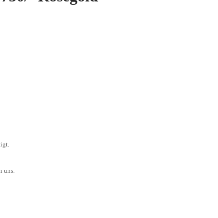
igt.
n uns.