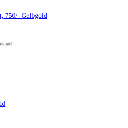
t, 750/- Gelbgold
onkugel
ld