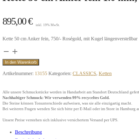
895,00
€
inkl. 19% MwSt.
Kette 50 cm Anker fein, 750/- Roségold, mit Kugel längenverstellbar
Kette
50
In den Warenkorb
cm
Artikelnummer:
13155
Kategorien:
CLASSICS
,
Ketten
Anker
fein
Alle unsere Schmuckstücke werden in Handarbeit am Standort Deutschland gefert
1.0
Nachhaltiger Schmuck: Wir verwenden 99% recyceltes Gold.
mm,
Die Steine können Tonunterschiede aufweisen, was sie alle einzigartig macht.
Bei weiteren Fragen wenden Sie sich bitte per E-Mail oder im Store in Hamburg a
750/-
Roségold"
Unsere Preise verstehen sich inklusive versichertem Versand per UPS.
Menge
Beschreibung