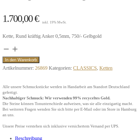
1.700,00
€
inkl. 19% MwSt.
Kette, Rund kräftig Anker 0,5mm, 750/- Gelbgold
Kette
Anker
In den Warenkorb
weit
Artikelnummer:
26869
Kategorien:
CLASSICS
,
Ketten
(oval),
50cm,
Alle unsere Schmuckstücke werden in Handarbeit am Standort Deutschland
kräftig,
gefertigt.
Nachhaltiger Schmuck: Wir verwenden 99% recyceltes Gold.
750/-
Die Steine können Tonunterschiede aufweisen, was sie alle einzigartig macht.
Gelbgold
Bei weiteren Fragen wenden Sie sich bitte per E-Mail oder im Store in Hamburg
an uns.
Menge
Unsere Preise verstehen sich inklusive versichertem Versand per UPS.
Beschreibung