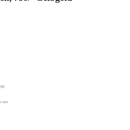
igt.
n uns.