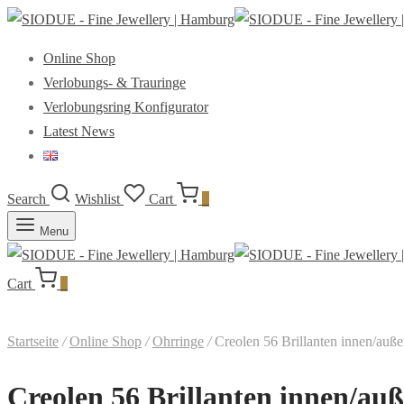
Online Shop
Verlobungs- & Trauringe
Verlobungsring Konfigurator
Latest News
Search
Wishlist
Cart
0
Menu
Cart
0
Startseite
/
Online Shop
/
Ohrringe
/
Creolen 56 Brillanten innen/auße
Creolen 56 Brillanten innen/auß