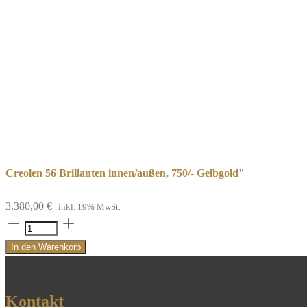
Creolen 56 Brillanten innen/außen, 750/- Gelbgold"
3.380,00
€
inkl. 19% MwSt.
Creolen
56
In den Warenkorb
Brillanten
innen/außen,
750/-
Kontakt