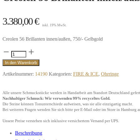
3.380,00
€
inkl. 19% MwSt.
Creolen 56 Brillanten innen/außen, 750/- Gelbgold
Creolen
56
In den Warenkorb
Brillanten
Artikelnummer:
14190
Kategorien:
FIRE & ICE
,
Ohrringe
innen/außen,
750/-
Alle unsere Schmuckstücke werden in Handarbeit am Standort Deutschland gefert
Gelbgold"
Nachhaltiger Schmuck: Wir verwenden 99% recyceltes Gold.
Menge
Die Steine können Tonunterschiede aufweisen, was sie alle einzigartig macht.
Bei weiteren Fragen wenden Sie sich bitte per E-Mail oder im Store in Hamburg a
Unsere Preise verstehen sich inklusive versichertem Versand per UPS.
Beschreibung