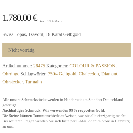
1.780,00
€
inkl. 19% MwSt.
Swiss Topas, Tsavorit, 18 Karat Gelbgold
Nicht vorrätig
Artikelnummer:
26475
Kategorien:
COLOUR & PASSION
,
Ohrringe
Schlagwörter:
750/- Gelbgold
,
Chalcedon
,
Diamant
,
Ohrstecker
,
Turmalin
Alle unsere Schmuckstücke werden in Handarbeit am Standort Deutschland
gefertigt.
Nachhaltiger Schmuck: Wir verwenden 99% recyceltes Gold.
Die Steine können Tonunterschiede aufweisen, was sie alle einzigartig macht.
Bei weiteren Fragen wenden Sie sich bitte per E-Mail oder im Store in Hamburg
an uns.