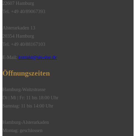
22607 Hamburg
Tel. +49 40/89067393
Alsterarkaden 13
20354 Hamburg
Tel. +49 40/88167103
E-Mail:
kontakt@sio-due.de
Öffnungszeiten
Hamburg-Waitzstrasse
Di | Mi | Fr: 11 bis 18:00 Uhr
Samstag: 11 bis 14:00 Uhr
Hamburg-Alsterarkaden
Montag: geschlossen