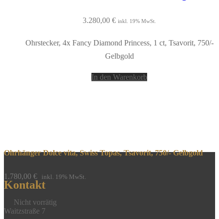
3.280,00
€
inkl. 19% MwSt.
Ohrstecker, 4x Fancy Diamond Princess, 1 ct, Tsavorit, 750/-
Gelbgold
In den Warenkorb
Ohrhänger Dolce vita, Swiss Topas, Tsavorit, 750/- Gelbgold
1.780,00
€
inkl. 19% MwSt.
Kontakt
Nicht vorrätig
Waitzstraße 7