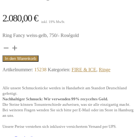
2.080,00
€
inkl. 19% MwSt.
Ring Fancy weiss-gelb, 750/- Roségold
Ring
Fancy
In den Warenkorb
Diamond
Artikelnummer:
15238
Kategorien:
FIRE & ICE
,
Ringe
braun,
750/-
Alle unsere Schmuckstücke werden in Handarbeit am Standort Deutschland
Roségold"
gefertigt.
Menge
Nachhaltiger Schmuck: Wir verwenden 99% recyceltes Gold.
Die Steine können Tonunterschiede aufweisen, was sie alle einzigartig macht.
Bei weiteren Fragen wenden Sie sich bitte per E-Mail oder im Store in Hamburg
an uns.
Unsere Preise verstehen sich inklusive versichertem Versand per UPS.