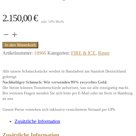
2.150,00
€
inkl. 19% MwSt.
Ring
Memory,
In den Warenkorb
Diamant
Artikelnummer:
18966
Kategorien:
FIRE & ICE
,
Ringe
0,25
ct.,
Alle unsere Schmuckstücke werden in Handarbeit am Standort Deutschland
750/-
gefertigt.
Nachhaltiger Schmuck: Wir verwenden 99% recyceltes Gold.
Weißgold"
Die Steine können Tonunterschiede aufweisen, was sie alle einzigartig macht.
Menge
Bei weiteren Fragen wenden Sie sich bitte per E-Mail oder im Store in Hamburg
an uns.
Unsere Preise verstehen sich inklusive versichertem Versand per UPS.
Zusätzliche Information
Zusätzliche Information